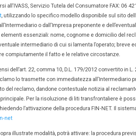
rsi all’IVASS, Servizio Tutela del Consumatore FAX: 06 42
t
, utilizzando lo specifico modello disponibile sul sito de
ll’Intermediario o dall’Impresa preponente e dell’eventual
ti elementi essenziali: nome, cognome e domicilio del re
ventuale intermediario di cui si lamenta l’operato; breve 
e compiutamente il fatto e le relative circostanze.
sensi dell’art. 22, comma 10, D.L. 179/2012 convertito in L.
reclamo lo trasmette con immediatezza all’Intermediario p
etto del reclamo, dandone contestuale notizia al reclamant
rincipale. Per la risoluzione di liti transfrontaliere è pos
iedendo l’attivazione della procedura FIN-NET. Il sistem
in-net
 sopra illustrate modalità, potrà attivare: la procedura pre