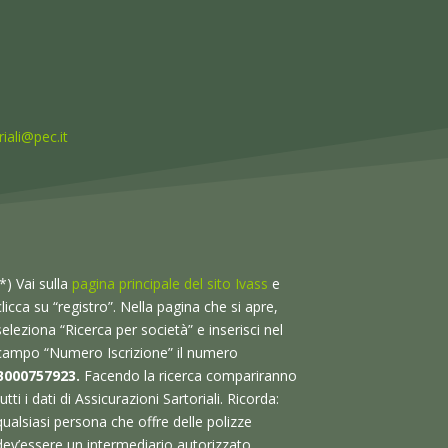
iali@pec.it
(*) Vai sulla
pagina principale del sito Ivass
e
clicca su “registro”. Nella pagina che si apre,
seleziona “Ricerca per società” e inserisci nel
campo “Numero Iscrizione” il numero
B000757923.
Facendo la ricerca compariranno
tutti i dati di Assicurazioni Sartoriali. Ricorda:
qualsiasi persona che offre delle polizze
dev’essere un intermediario autorizzato