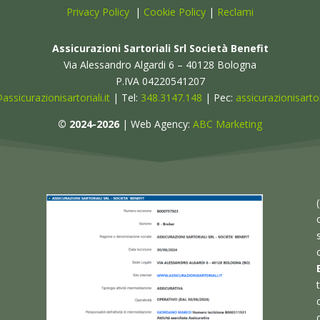
Privacy Policy
|
Cookie Policy
|
Reclami
Assicurazioni Sartoriali Srl Società Benefit
Via Alessandro Algardi 6 – 40128 Bologna
P.IVA 04220541207
assicurazionisartoriali.it
| Tel:
348.3147.148
| Pec:
assicurazionisartor
© 2024-2026
| Web Agency:
ABC Marketing